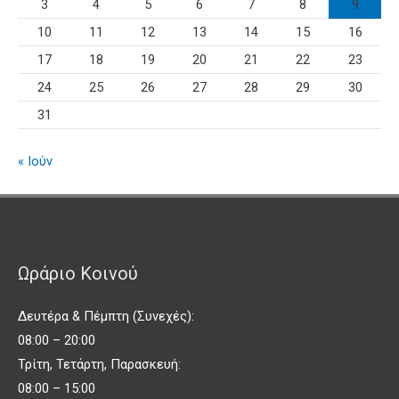
3
4
5
6
7
8
9
10
11
12
13
14
15
16
17
18
19
20
21
22
23
24
25
26
27
28
29
30
31
« Ιούν
Ωράριο Κοινού
Δευτέρα & Πέμπτη (Συνεχές):
08:00 – 20:00
Τρίτη, Τετάρτη, Παρασκευή:
08:00 – 15:00