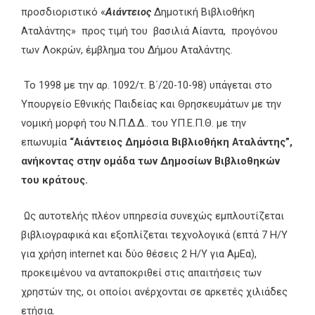
προσδιοριστικό «
Αιάντειος
Δημοτική Βιβλιοθήκη
Αταλάντης» προς τιμή του βασιλιά Αίαντα, προγόνου
των Λοκρών, έμβλημα του Δήμου Αταλάντης.
Το 1998 με την αρ. 1092/τ. Β΄/20-10-98) υπάγεται στο
Υπουργείο Εθνικής Παιδείας και Θρησκευμάτων με την
νομική μορφή του Ν.Π.Δ.Δ.. του ΥΠ.Ε.Π.Θ. με την
επωνυμία
“Αιάντειος Δημόσια Βιβλιοθήκη Αταλάντης”,
ανήκοντας στην ομάδα των Δημοσίων Βιβλιοθηκών
του κράτους.
Ως αυτοτελής πλέον υπηρεσία συνεχώς εμπλουτίζεται
βιβλιογραφικά και εξοπλίζεται τεχνολογικά (επτά 7 Η/Υ
για χρήση internet και δύο θέσεις 2 Η/Υ για ΑμΕα),
προκειμένου να ανταποκριθεί στις απαιτήσεις των
χρηστών της, οι οποίοι ανέρχονται σε αρκετές χιλιάδες
ετήσια.