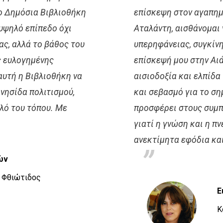
ιο Δημόσια Βιβλιοθήκη
επίσκεψη στον αγαπημ
υψηλό επίπεδο όχι
Αταλάντη, αισθάνομαι 
ας, αλλά το βάθος του
υπερηφάνειας, συγκίνη
ς ευλογημένης
επίσκεψή μου στην Αιά
αυτή η Βιβλιοθήκη να
αισιοδοξία και ελπίδα
νησίδα πολιτισμού,
και σεβασμό για το ση
αλό του τόπου. Με
προσφέρει στους συμπο
γιατί η γνώση και η π
ανεκτίμητα εφόδια κα
ών
 Φθιώτιδος
Ε
Κ