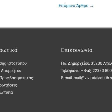
Επόμενο Άρθρο
→
ρωτικά
Επικοινωνία
σης ιστοτόπου
Πλ. Δημαρχείου, 35200 Ατα
ή Απορρήτου
Τηλέφωνο – Φαξ:
22330 800
Προσβασιμότητας
E-mail:
mail@vivl-atalant.fth.s
Ερωτήσεις
 Έντυπα